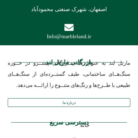
اصفهان، شهرک صنعتی محمودآباد
Info@marbleland.ir
بازرگانی ماربل لند
ماربل لند به عنوان یک بــازرگانی پیشــرو در حــوزه
سنگ‌هــای ساختمانی، طیف گستــرده‌ای از سنگ‌هــای
طبیعی با طــرح‌ها و رنگ‌های متنــوع را ارائـــه می‌دهد.
درباره ما
دسترسی سریع
خانه