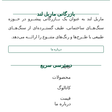
بازرگانی ماربل لند
ماربل لند به عنوان یک بــازرگانی پیشــرو در حــوزه
سنگ‌هــای ساختمانی، طیف گستــرده‌ای از سنگ‌هــای
طبیعی با طــرح‌ها و رنگ‌های متنــوع را ارائـــه می‌دهد.
درباره ما
دسترسی سریع
خانه
محصولات
کاتالوگ
قیمت
درباره ما